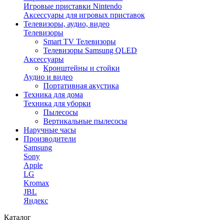
Игровые приставки Nintendo
Аксессуары для игровых приставок
Телевизоры, аудио, видео
Телевизоры
Smart TV Телевизоры
Телевизоры Samsung QLED
Аксессуары
Кронштейны и стойки
Аудио и видео
Портативная акустика
Техника для дома
Техника для уборки
Пылесосы
Вертикальные пылесосы
Наручные часы
Производители
Samsung
Sony
Apple
LG
Kromax
JBL
Яндекс
Каталог